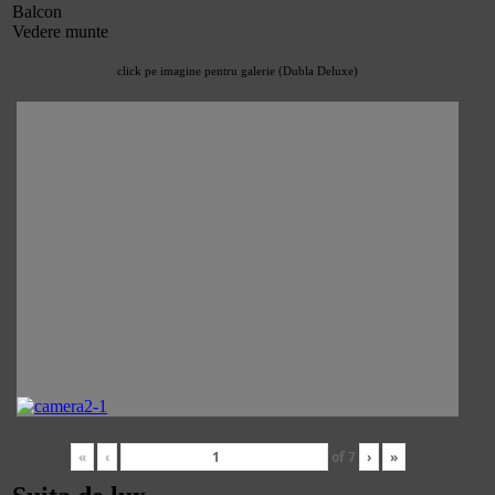
Balcon
Vedere munte
click pe imagine pentru galerie (Dubla Deluxe)
«
‹
of
7
›
»