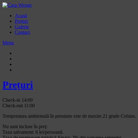
Acasă
Prețuri
Galerie
Contact
Menu
Acasă
Prețuri
Galerie
Contact
Prețuri
Check-in 14:00
Check-out 11:00
Temperatura ambientală în pensiune este de maxim 21 grade Celsius.
Nu sunt incluse în preț:
Taxa salvamont: 6 lei/persoană.
Taxa de promovare turistică Sinaia: 2% din valoarea sejurului.