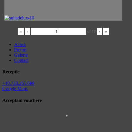
«
‹
of
17
›
»
Acasă
Prețuri
Galerie
Contact
Receptie
+40.733.265.699
Google Maps
Acceptam vouchere