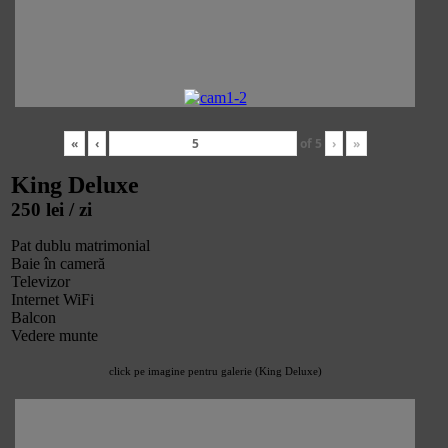
«
‹
of
5
›
»
King Deluxe
250 lei / zi
Pat dublu matrimonial
Baie în cameră
Televizor
Internet WiFi
Balcon
Vedere munte
click pe imagine pentru galerie (King Deluxe)