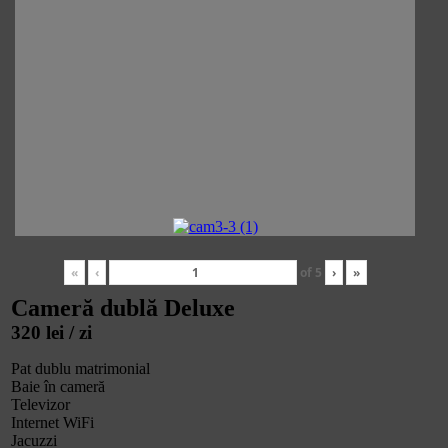
«
‹
of
5
›
»
Cameră dublă Deluxe
320 lei / zi
Pat dublu matrimonial
Baie în cameră
Televizor
Internet WiFi
Jacuzzi