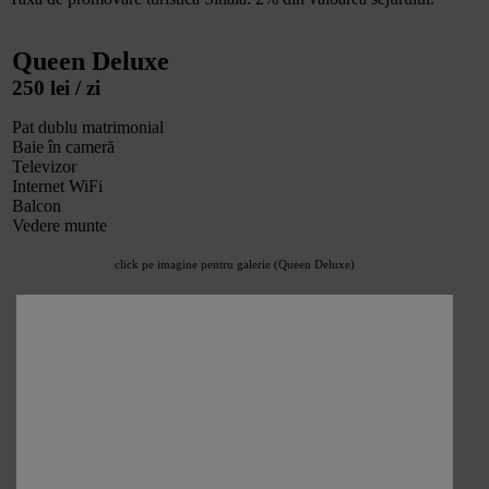
Queen Deluxe
250 lei / zi
Pat dublu matrimonial
Baie în cameră
Televizor
Internet WiFi
Balcon
Vedere munte
click pe imagine pentru galerie (Queen Deluxe)