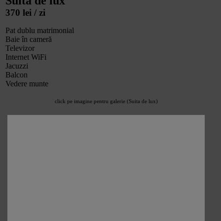
Suita de lux
370 lei / zi
Pat dublu matrimonial
Baie în cameră
Televizor
Internet WiFi
Jacuzzi
Balcon
Vedere munte
click pe imagine pentru galerie (Suita de lux)